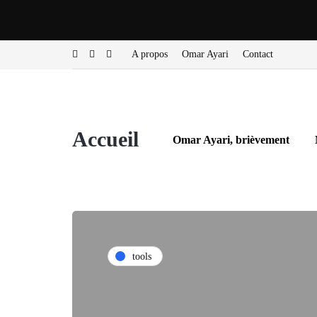
A propos
Omar Ayari
Contact
Accueil
Omar Ayari, brièvement
tools