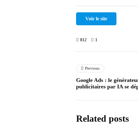
Voir le site
812
1
Previous
Google Ads : le générate
publicitaires par IA se d
Related posts